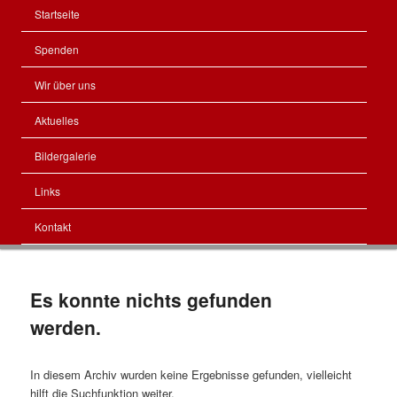
Hauptmenü
Startseite
Zum
Zum
Spenden
Inhalt
sekundären
Wir über uns
wechseln
Inhalt
Aktuelles
wechseln
Bildergalerie
Links
Kontakt
Es konnte nichts gefunden
werden.
In diesem Archiv wurden keine Ergebnisse gefunden, vielleicht
hilft die Suchfunktion weiter.