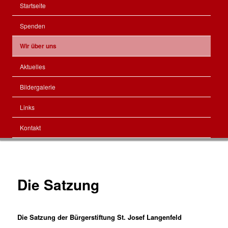
Hauptmenü
Startseite
Zum
Spenden
Inhalt
Wir über uns
wechseln
Aktuelles
Bildergalerie
Links
Kontakt
Die Satzung
Die Satzung der Bürgerstiftung St. Josef Langenfeld