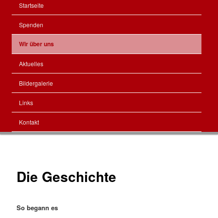
Hauptmenü
Startseite
Zum
Spenden
Inhalt
Wir über uns
wechseln
Aktuelles
Bildergalerie
Links
Kontakt
Die Geschichte
So begann es